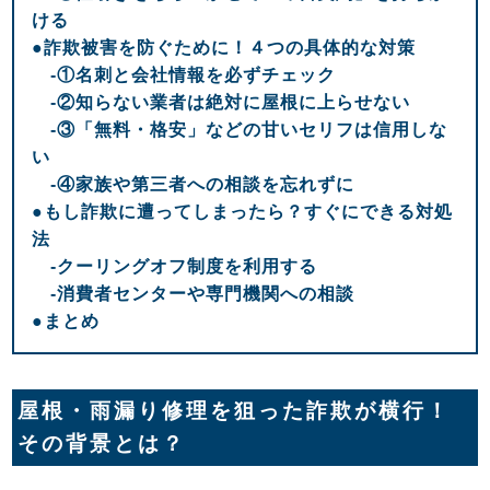
ける
●詐欺被害を防ぐために！４つの具体的な対策
-①名刺と会社情報を必ずチェック
-②知らない業者は絶対に屋根に上らせない
-③「無料・格安」などの甘いセリフは信用しな
い
-④家族や第三者への相談を忘れずに
●もし詐欺に遭ってしまったら？すぐにできる対処
法
-クーリングオフ制度を利用する
-消費者センターや専門機関への相談
●まとめ
屋根・雨漏り修理を狙った詐欺が横行！
その背景とは？