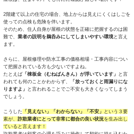
2階建て以上の住宅の場合、地上からは見えにくくはしごを
使っての点検も危険を伴います。
そのため、住人自身が屋根の状態を正確に把握するのは困
難で、
業者の説明を鵜呑みにしてしまいやすい環境
と言え
ます。
さらに、屋根修理や防水工事の価格相場・工事内容につい
て把握されている方も少ないですよね。
たとえば
「棟板金（むねばんきん）が浮いています」
と言
われても何のことかわからず、
「放っておくと雨漏りにな
りますよ」
と言われることでご不安も大きくなってしまう
でしょう。
こうした
「見えない」「わからない」「不安」
という３要
素が、
詐欺業者にとって非常に都合の良い状況
を生み出し
ていると言えます！
詐欺業者は顧客の心理を巧みに操作して契約に持ち込むた