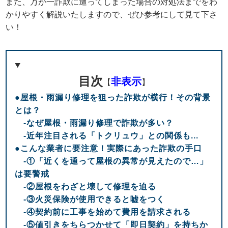
また、万が一詐欺に遭ってしまった場合の対処法までをわ
かりやすく解説いたしますので、ぜひ参考にして見て下さ
い！
目次
非表示
【
】
●屋根・雨漏り修理を狙った詐欺が横行！その背景
とは？
-なぜ屋根・雨漏り修理で詐欺が多い？
-近年注目される「トクリュウ」との関係も...
●こんな業者に要注意！実際にあった詐欺の手口
-①「近くを通って屋根の異常が見えたので…」
は要警戒
-②屋根をわざと壊して修理を迫る
-③火災保険が使用できると嘘をつく
-④契約前に工事を始めて費用を請求される
-⑤値引きをちらつかせて「即日契約」を持ちか