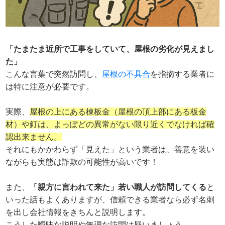
「たまたま近所で工事をしていて、屋根の劣化が見えまし
た」
こんな言葉で突然訪問し、
屋根の不具合
を指摘する業者に
は特に注意が必要です。
実際、
屋根の上にある棟板金（屋根の頂上部にある板金
材）や釘は、よっぽどの異常がない限り近くでなければ確
認出来ません。
それにもかかわらず「見えた」という業者は、善意を装い
ながらも実態は詐欺の可能性が高いです！
また、
「親方に言われて来た」若い職人が訪問してくる
と
いった話もよくありますが、信頼できる業者なら必ず名刺
を出し会社情報をきちんと説明します。
こうした曖昧な説明や無理な訪問は疑いましょう。