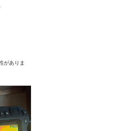
。
性がありま