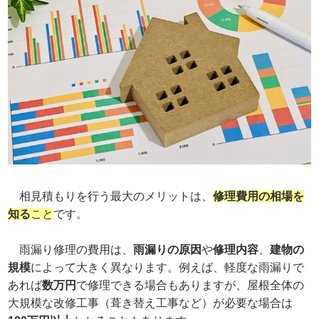
相見積もりを行う最大のメリットは、
修理費用の相場を
知る
こと
です。
雨漏り修理の費用は、
雨漏りの原因
や
修理内容
、
建物の
規模
によって大きく異なります。例えば、軽度な雨漏りで
あれば
数万円
で修理できる場合もありますが、屋根全体の
大規模な改修工事（葺き替え工事など）が必要な場合は