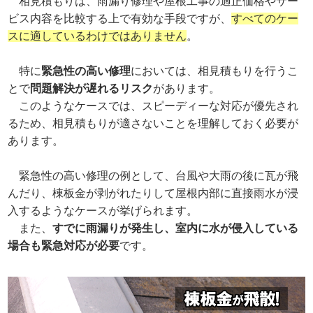
相見積もりは、雨漏り修理や屋根工事の適正価格やサー
ビス内容を比較する上で有効な手段ですが、
すべてのケー
スに適しているわけではありません
。
特に
緊急性の高い修理
においては、相見積もりを行うこ
とで
問題解決が遅れるリスク
があります。
このようなケースでは、スピーディーな対応が優先され
るため、相見積もりが適さないことを理解しておく必要が
あります。
緊急性の高い修理の例として、台風や大雨の後に瓦が飛
んだり、棟板金が剥がれたりして屋根内部に直接雨水が浸
入するようなケースが挙げられます。
また、
すでに雨漏りが発生し、室内に水が侵入している
場合も緊急対応が必要
です。