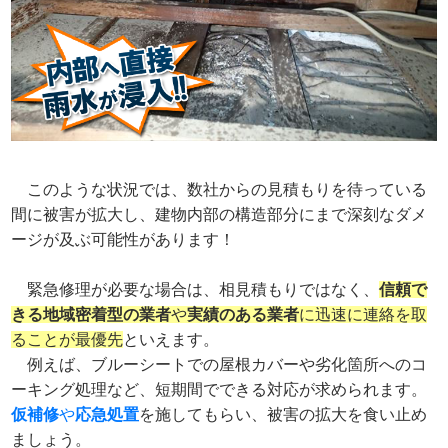
このような状況では、数社からの見積もりを待っている
間に被害が拡大し、建物内部の構造部分にまで深刻なダメ
ージが及ぶ可能性があります！
緊急修理が必要な場合は、相見積もりではなく、
信頼で
きる地域密着型の業者
や
実績のある業者
に迅速に連絡を取
ることが最優先
といえます。
例えば、ブルーシートでの屋根カバーや劣化箇所へのコ
ーキング処理など、短期間でできる対応が求められます。
仮補修
や
応急処置
を施してもらい、被害の拡大を食い止め
ましょう。