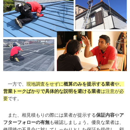
一方で、
現地調査をせずに
概算のみを提示する業者
や、
営業トークばかりで具体的な説明を避ける業者
は注意が必
要
です。
また、相見積もりの際には業者が提示する
保証内容
や
ア
フターフォローの有無
も確認しましょう。優良な業者は、
修理後の不具合に対してしっかりとした保証を提供し、顧