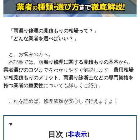
「
雨漏り修理の見積もりの相場って？
」
「
どんな業者を選べばいい？
」
と、お悩みの方へ。
本記事では、
雨漏り修理に関する見積もりの基本
から、
業者選びのコツ
までをわかりやすく解説します。
費用相場
や
相見積もりのメリット
、
雨漏り診断士などの専門資格を
持つ業者の重要性
についても詳しくご紹介。
これを読めば、修理依頼が安心して行えますよ！
目次
非表示
【
】