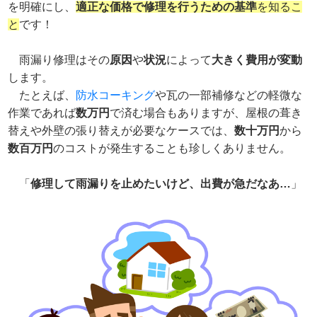
を明確にし、
適正な価格で修理を行うための基準
を知るこ
と
です！
雨漏り修理はその
原因
や
状況
によって
大きく費用が変動
します。
たとえば、
防水コーキング
や瓦の一部補修などの軽微な
作業であれば
数万円
で済む場合もありますが、屋根の葺き
替えや外壁の張り替えが必要なケースでは、
数十万円
から
数百万円
のコストが発生することも珍しくありません。
「
修理して雨漏りを止めたいけど、出費が急だなあ…
」